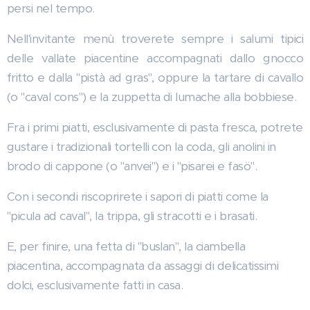
persi nel tempo.
Nell'invitante menù troverete sempre i salumi tipici
delle vallate piacentine accompagnati dallo gnocco
fritto e dalla "pistà ad gras", oppure la tartare di cavallo
(o "caval cons") e la zuppetta di lumache alla bobbiese.
Fra i primi piatti, esclusivamente di pasta fresca, potrete
gustare i tradizionali tortelli con la coda, gli anolini in
brodo di cappone (o "anvei") e i "pisarei e fasö".
Con i secondi riscoprirete i sapori di piatti come la
"picula ad caval", la trippa, gli stracotti e i brasati.
E, per finire, una fetta di "buslan", la ciambella
piacentina, accompagnata da assaggi di delicatissimi
dolci, esclusivamente fatti in casa.